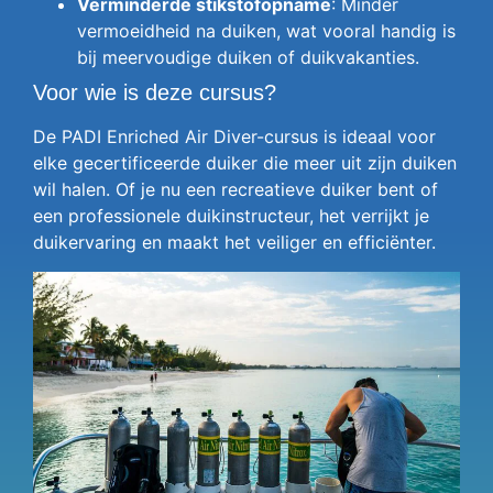
Verminderde stikstofopname
: Minder
vermoeidheid na duiken, wat vooral handig is
bij meervoudige duiken of duikvakanties.
Voor wie is deze cursus?
De PADI Enriched Air Diver-cursus is ideaal voor
elke gecertificeerde duiker die meer uit zijn duiken
wil halen. Of je nu een recreatieve duiker bent of
een professionele duikinstructeur, het verrijkt je
duikervaring en maakt het veiliger en efficiënter.