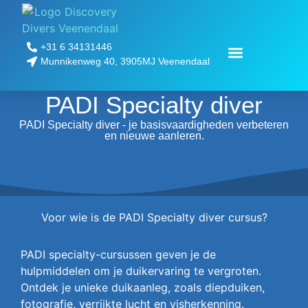
+31 6 34131446
Munnikenweg 40, 3905MJ Veenendaal
Padi Pro opleidingen
beroepsduiker worden
PADI Specialty diver
PADI Specialty diver - je basisvaardigheden verbeteren
en nieuwe aanleren.
Voor wie is de PADI Specialty diver cursus?
PADI specialty-cursussen geven je de
hulpmiddelen om je duikervaring te vergroten.
Ontdek je unieke duikaanleg, zoals diepduiken,
fotografie, verrijkte lucht en visherkenning.